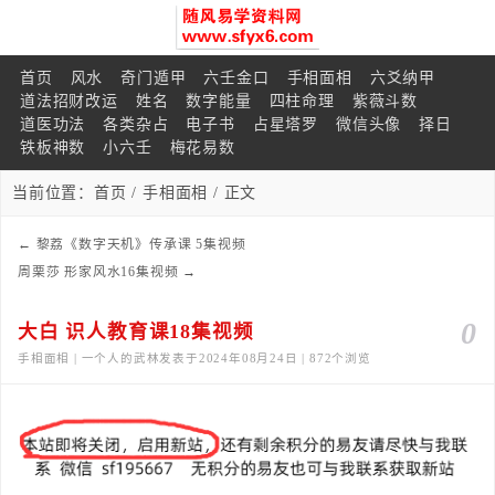
首页
风水
奇门遁甲
六壬金口
手相面相
六爻纳甲
道法招财改运
姓名
数字能量
四柱命理
紫薇斗数
道医功法
各类杂占
电子书
占星塔罗
微信头像
择日
铁板神数
小六壬
梅花易数
当前位置：
首页
/
手相面相
/ 正文
←
黎荔《数字天机》传承课 5集视频
周栗莎 形家风水16集视频
→
0
大白 识人教育课18集视频
手相面相 | 一个人的武林发表于2024年08月24日 | 872个浏览